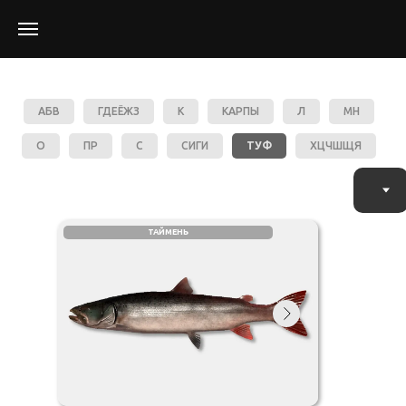
АБВ
ГДЕЁЖЗ
К
КАРПЫ
Л
МН
О
ПР
С
СИГИ
ТУФ
ХЦЧШЩЯ
ТАЙМЕНЬ