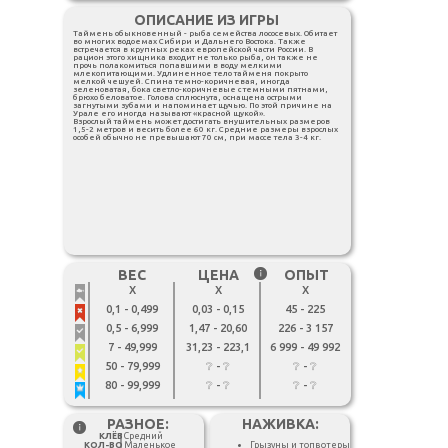
ОПИСАНИЕ ИЗ ИГРЫ
Таймень обыкновенный - рыба семейства лососевых. Обитает
во многих водоемах Сибири и Дальнего Востока. Также
встречается в крупных реках европейской части России. В
рацион этого хищника входит не только рыба, он также не
прочь полакомиться попавшими в воду мелкими
млекопитающими. Удлиненное тело тайменя покрыто
мелкой чешуей. Спина темно-коричневая, иногда
зеленоватая, бока светло-коричневые с темными пятнами,
брюхо беловатое. Голова сплюснута, оснащена острыми
загнутыми зубами и напоминает щучью. По этой причине на
Урале его иногда называют «красной щукой».
Взрослый таймень может достигать внушительных размеров
1,5-2 метров и весить более 60 кг. Средние размеры взрослых
особей обычно не превышают 70 см, при массе тела 3-4 кг.
ВЕС
ЦЕНА
ОПЫТ
Х
Х
Х
0,1 - 0,499
0,03 - 0,15
45 - 225
0,5 - 6,999
1,47 - 20,60
226 - 3 157
7 - 49,999
31,23 - 223,1
6 999 - 49 992
50 - 79,999
❔ - ❔
❔ - ❔
80 - 99,999
❔ - ❔
❔ - ❔
РАЗНОЕ:
НАЖИВКА:
КЛЁВ
Средний
КОЛ-ВО
Маленькое
Грызуны и топвотеры