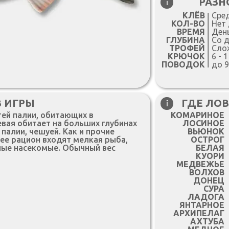
РАЗН
КЛЁВ
Сре
КОЛ-ВО
Нет
ВРЕМЯ
Ден
ГЛУБИНА
Со 
ТРОФЕЙ
Сло
КРЮЧОК
6 - 1
ПОВОДОК
до 9
 ИГРЫ
ГДЕ ЛОВ
тей палии, обитающих в
КОМАРИНОЕ
вая обитает на больших глубинах
ЛОСИНОЕ
 палии, чешуей. Как и прочие
ВЬЮНОК
 ее рацион входят мелкая рыба,
ОСТРОГ
ные насекомые. Обычный вес
БЕЛАЯ
КУОРИ
МЕДВЕЖЬЕ
ВОЛХОВ
ДОНЕЦ
СУРА
ЛАДОГА
ЯНТАРНОЕ
АРХИПЕЛАГ
АХТУБА