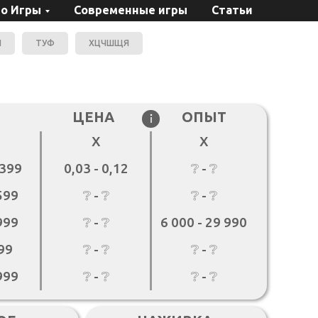
о Игры
Современные игры
Статьи
И
ТУФ
ХЦЧШЩЯ
ЦЕНА
ОПЫТ
Х
Х
,399
0,03 - 0,12
❔ - ❔
,599
❔ - ❔
❔ - ❔
,999
❔ - ❔
6 000 - 29 990
499
❔ - ❔
❔ - ❔
,999
❔ - ❔
❔ - ❔