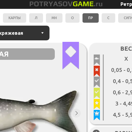
Ретр
КАРПЫ
Л
МН
О
ПР
С
СИГ
ВЕС
АЯ
Х
0,05 - 0
0,4 - 0
0,6 - 2
3 - 4,
4,5 - 5