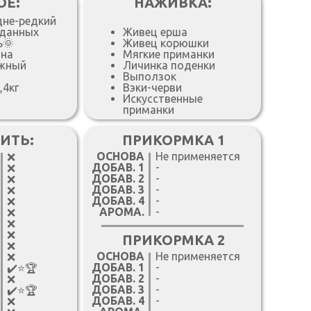
ОЕ:
НАЖИВКА:
дне-редкий
 данных
Живец ерша
ь🌞
Живец корюшки
дна
Мягкие приманки
жный
Личинка поденки
Выползок
,4кг
Вэки-черви
Искусственные
приманки
ИТЬ:
ПРИКОРМКА 1
ОСНОВА
Не применяется
❌
ДОБАВ. 1
-
❌
ДОБАВ. 2
-
❌
ДОБАВ. 3
-
❌
ДОБАВ. 4
-
❌
АРОМА.
-
❌
❌
❌
ПРИКОРМКА 2
❌
ОСНОВА
Не применяется
❌
ДОБАВ. 1
-
✔️⭐️🏆
ДОБАВ. 2
-
❌
ДОБАВ. 3
-
✔️⭐️🏆
ДОБАВ. 4
-
❌