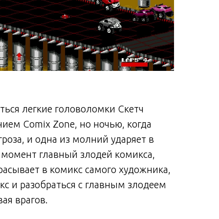
чаться легкие головоломки Скетч
ием Comix Zone, но ночью, когда
роза, и одна из молний ударяет в
же момент главный злодей комикса,
расывает в комикс самого художника,
кс и разобраться с главным злодеем
ая врагов.