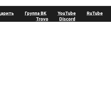
дарить
Группа ВК
YouTube
RuTube
Trovo
Discord