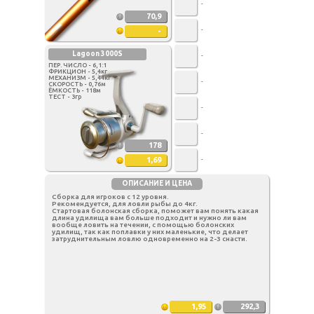
-
70,9
-
-
Lagoon 3000S
-
ПЕР. ЧИСЛО - 6,1:1
ФРИКЦИОН - 5,4кг
МЕХАНИЗМ - 5,44кг
-
СКОРОСТЬ - 0,76м
ЁМКОСТЬ - 118м
ТЕСТ - 3гр
-
-
178
1,69
-
ОПИСАНИЕ И ЦЕНА
Сборка для игроков с 12 уровня.
Рекомендуется, для ловли рыбы до 4кг.
Стартовая болонская сборка, поможет вам понять какая
длина удилища вам больше подходит и нужно ли вам
вообще ловить на течении, с помощью болонских
удилищ, так как поплавки у них маленькие, что делает
затруднительным ловлю одновременно на 2-3 снасти.
1,95
292,3