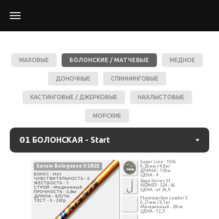
МАХОВЫЕ
БОЛОНСКИЕ / МАТЧЕВЫЕ
МЕДНОЕ
ДОНОЧНЫЕ
СПИННИНГОВЫЕ
КАСТИНГОВЫЕ / ДЖЕРКОВЫЕ
НАХЛЫСТОВЫЕ
МОРСКИЕ
Super Line - 10lb
Sensiv Bolognese II SB23
0,26мм / 4,8кг
ДЛИНА - 120м
БОНУС - Нет
ЦЕНА - 4
ЧУВСТВИТЕЛЬНОСТЬ - 0
Rage Series S1
ЖЕСТКОСТЬ - 1
РАЗМЕР - S24 - S6
СТРОЙ - Медленный
ЦЕНА - от 26,9
ПРОЧНОСТЬ - 3,8кг
ДЛИНА - 4/5/7м
Fluorocarbon Leader 3
ТЕСТ - 5 - 20гр
0,21мм / 3,1кг
Магазинный - 20см
ЦЕНА - 12,5