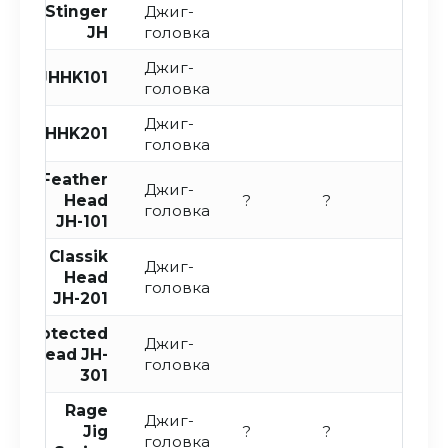
Stinger
Джиг-
JH
головка
Джиг-
JHHK101
головка
Джиг-
JHHK201
головка
Feather
Джиг-
Head
?
?
?
головка
JH-101
Classik
Джиг-
Head
головка
JH-201
Protected
Джиг-
Head JH-
головка
301
Rage
Джиг-
Jig
?
?
головка