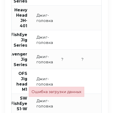
Series
Heavy
Head
Джиг-
JH-
головка
401
FishEye
Джиг-
Jig
головка
Series
Avenger
Джиг-
Jig
?
?
головка
Series
OFS
Jig
Джиг-
head
головка
M1
Ошибка загрузки данных
SW
Джиг-
FishEye
головка
S1-W