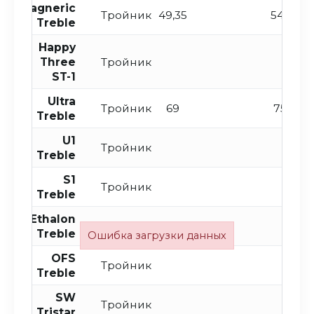
Magneric
Тройник
49,35
54,35
Treble
Happy
Three
Тройник
ST-1
Ultra
Тройник
69
75,9
Treble
U1
Тройник
Treble
S1
Тройник
Treble
Ethalon
Тройник
Treble
Ошибка загрузки данных
OFS
Тройник
Treble
SW
Тройник
Tristar